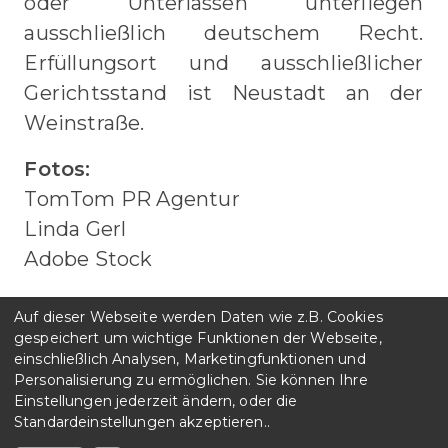
oder Unterlassen unterliegen
ausschließlich deutschem Recht.
Erfüllungsort und ausschließlicher
Gerichtsstand ist Neustadt an der
Weinstraße.
Fotos:
TomTom PR Agentur
Linda Gerl
Adobe Stock
Auf dieser Webseite werden Daten wie z.B. Cookies
gespeichert um wichtige Funktionen der Webseite,
einschließlich Analysen, Marketingfunktionen und
Personalisierung zu ermöglichen. Sie können Ihre
copyright 2026 I lernpatenprojekte.de
Einstellungen jederzeit ändern, oder die
Standardeinstellungen akzeptieren..
Impressum
Datenschutz